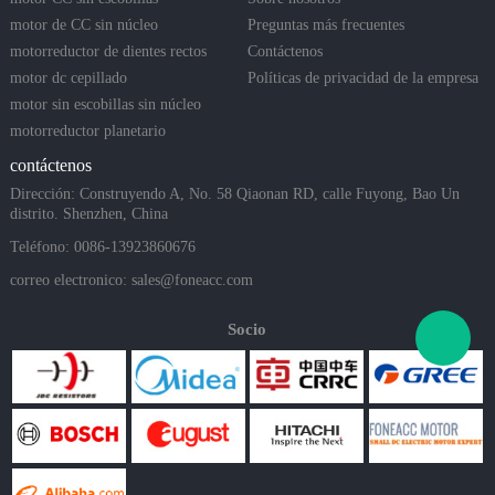
motor de CC sin núcleo
Preguntas más frecuentes
motorreductor de dientes rectos
Contáctenos
motor dc cepillado
Políticas de privacidad de la empresa
motor sin escobillas sin núcleo
motorreductor planetario
contáctenos
Dirección: Construyendo A, No. 58 Qiaonan RD, calle Fuyong, Bao Un
distrito. Shenzhen, China
Teléfono: 0086-13923860676
correo electronico:
sales@foneacc.com
Socio