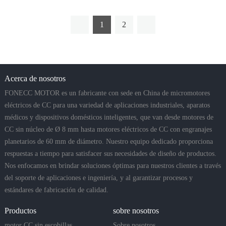
1
2
Acerca de nosotros
FONECC MOTOR es un fabricante con sede en China de micromotores
eléctricos de CC para una variedad de aplicaciones industriales, aparatos
médicos y dispositivos domésticos inteligentes, que van desde motores de
CC sin núcleo de Ø 8 mm hasta motores eléctricos de CC con engranajes
planetarios de 60 mm de diámetro. Nuestro equipo dedicado proporciona
respuestas a tiempo para satisfacer sus necesidades de diseño de productos.
Nos enfocamos en brindar soluciones óptimas para nuestros clientes a través
del soporte de aplicaciones e ingeniería, y al garantizar procesos y
estándares de fabricación de calidad.
Productos
sobre nosotros
motor CC sin escobillas
Sobre nosotros