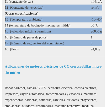
11 (constante de par)
mNm/A
12
(Constante de velocidad)
rpm/V
(Otras especificaciones)
13
(Temperatura ambiente)
-10~40°C
14 (temperatura de bobinado máxima permitida)
80 ºC
15
(velocidad máxima permitida)
20000 rpm
16
(Número de pares de polos)
1
17
(Número de segmentos del conmutador)
5
18
(Peso)
24,85g
Aplicaciones de motores eléctricos de CC con escobillas micro
sin núcleo
Robot barredor, cámara CCTV, cerradura eléctrica, cortina eléctrica,
impresora, cajero automático, fotocopiadoras y escáneres, máquinas
expendedoras, batidoras, batidoras, cafeteras, freidoras, proyectores,
amoladoras, pulidoras, recortadoras, máquina recreativa, máquina