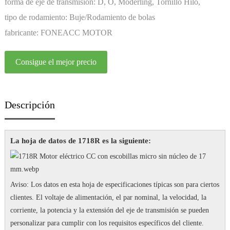
permanente
forma de eje de transmisión:
D, O, Moderling, Tornillo Hilo,
Personalización
tipo de rodamiento:
Buje/Rodamiento de bolas
fabricante:
FONEACC MOTOR
Consigue el mejor precio
Descripción
La hoja de datos de 1718R es la siguiente:
Aviso: Los datos en esta hoja de especificaciones típicas son para ciertos
clientes.
El voltaje de alimentación, el par nominal, la velocidad, la
corriente, la potencia y la extensión del eje de transmisión se pueden
personalizar para cumplir con los requisitos específicos del cliente.