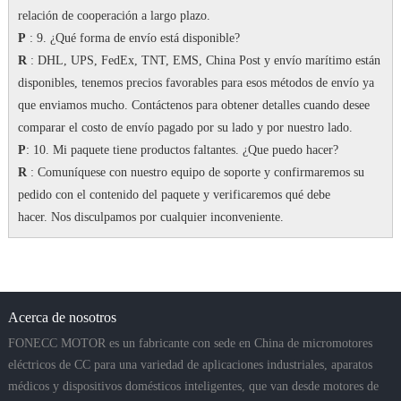
relación de cooperación a largo plazo.
P
: 9. ¿Qué forma de envío está disponible?
R
: DHL, UPS, FedEx, TNT, EMS, China Post y envío marítimo están
disponibles, tenemos precios favorables para esos métodos de envío ya
que enviamos mucho.
Contáctenos para obtener detalles cuando desee
comparar el costo de envío pagado por su lado y por nuestro lado.
P
: 10. Mi paquete tiene productos faltantes.
¿Que puedo hacer?
R
: Comuníquese con nuestro equipo de soporte y confirmaremos su
pedido con el contenido del paquete y verificaremos qué debe
hacer.
Nos disculpamos por cualquier inconveniente.
Acerca de nosotros
FONECC MOTOR es un fabricante con sede en China de micromotores
eléctricos de CC para una variedad de aplicaciones industriales, aparatos
médicos y dispositivos domésticos inteligentes, que van desde motores de