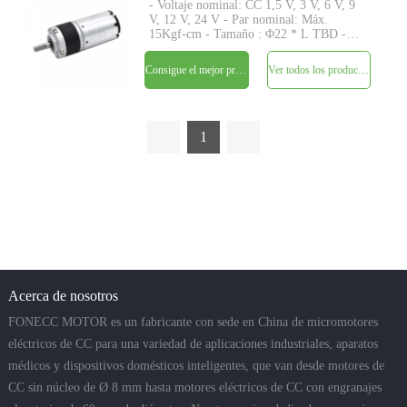
- Voltaje nominal: CC 1,5 V, 3 V, 6 V, 9
V, 12 V, 24 V - Par nominal: Máx.
15Kgf-cm - Tamaño : Φ22 * L TBD -
Eje : Φ4mm D-cut 0.5mm - Codificador:
Codificador magnético - MOQ: 500
Consigue el mejor precio
Ver todos los productos
piezas
1
Acerca de nosotros
FONECC MOTOR es un fabricante con sede en China de micromotores
eléctricos de CC para una variedad de aplicaciones industriales, aparatos
médicos y dispositivos domésticos inteligentes, que van desde motores de
CC sin núcleo de Ø 8 mm hasta motores eléctricos de CC con engranajes