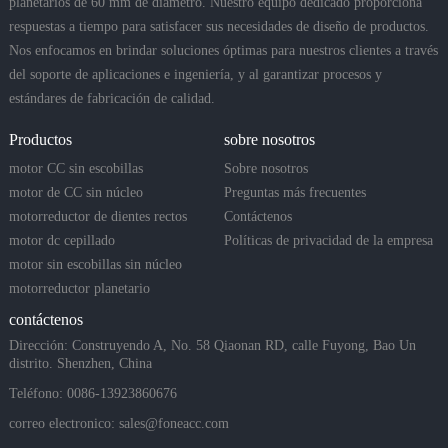
planetarios de 60 mm de diámetro. Nuestro equipo dedicado proporciona
respuestas a tiempo para satisfacer sus necesidades de diseño de productos.
Nos enfocamos en brindar soluciones óptimas para nuestros clientes a través
del soporte de aplicaciones e ingeniería, y al garantizar procesos y
estándares de fabricación de calidad.
Productos
sobre nosotros
motor CC sin escobillas
Sobre nosotros
motor de CC sin núcleo
Preguntas más frecuentes
motorreductor de dientes rectos
Contáctenos
motor dc cepillado
Políticas de privacidad de la empresa
motor sin escobillas sin núcleo
motorreductor planetario
contáctenos
Dirección: Construyendo A, No. 58 Qiaonan RD, calle Fuyong, Bao Un
distrito. Shenzhen, China
Teléfono: 0086-13923860676
correo electronico:
sales@foneacc.com