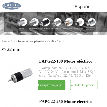
Español
Inicio
>
motorreductor planetario
>
Φ 22 mm
Φ 22 mm
FAPG22-180 Motor eléctrico de CC con reductor planetario de metal pequeño de 22 mm
- Voltaje nominal: CC 1,5 V, 3 V, 6 V, 9
V, 12 V, 24 V; - Par nominal: Máx. 8Kgf-
cm ; - Tamaño : Φ22 * L TBD ; - Eje :
Φ4mm D-cut 0.5mm; - Codificador:
Codificador magnético; - MOQ: 500
Consigue el mejor precio
Ver todos los productos
piezas;
FAPG22-250 Motor eléctrico de CC con reductor planetario de metal pequeño de 22 mm