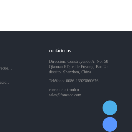
contáctenos
Dirección: Construyendo A, No. 58
Qiaonan RD, calle Fuyong, Bao Un
Preguntas más frecuentes
distrito. Shenzhen, China
Teléfono: 0086-13923860676
Políticas de privacidad de la empresa
correo electronico:
sales@foneacc.com