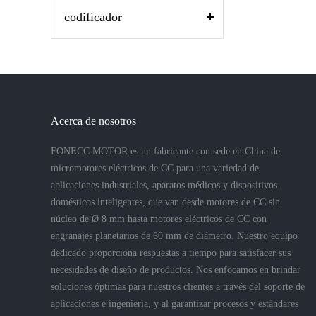
codificador
Acerca de nosotros
FONECC MOTOR es un fabricante con sede en China de
micromotores eléctricos de CC para una variedad de
aplicaciones industriales, aparatos médicos y dispositivos
domésticos inteligentes, que van desde motores de CC sin
núcleo de Ø 8 mm hasta motores eléctricos de CC con
engranajes planetarios de 60 mm de diámetro. Nuestro equipo
dedicado proporciona respuestas a tiempo para satisfacer sus
necesidades de diseño de productos. Nos enfocamos en brindar
soluciones óptimas para nuestros clientes a través del soporte de
aplicaciones e ingeniería, y al garantizar procesos y estándares