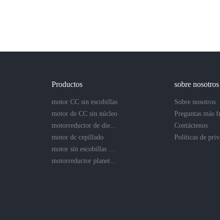
Productos
sobre nosotros
motor CC sin escobillas
Sobre nosotros
motor de CC sin núcleo
motorreductor de dientes rectos
Contáctenos
motor dc cepillado
motor sin escobillas sin núcleo
motorreductor planetario