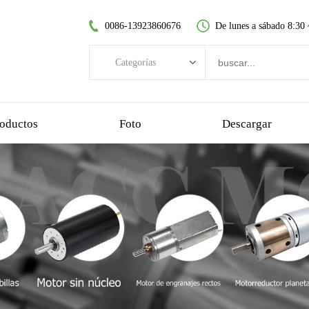
0086-13923860676
De lunes a sábado 8:30
Categorías
Categorías
motor CC sin escobillas
oductos
Foto
Descargar
motor de CC sin núcleo
motorreductor de dientes rectos
motor dc cepillado
motor sin escobillas sin núcleo
motorreductor planetario
motorreductor de plastico
motorreductor de gusano