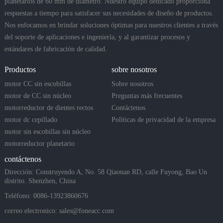
planetarios de 60 mm de diámetro. Nuestro equipo dedicado proporciona
respuestas a tiempo para satisfacer sus necesidades de diseño de productos.
Nos enfocamos en brindar soluciones óptimas para nuestros clientes a través
del soporte de aplicaciones e ingeniería, y al garantizar procesos y
estándares de fabricación de calidad.
Productos
sobre nosotros
motor CC sin escobillas
Sobre nosotros
motor de CC sin núcleo
Preguntas más frecuentes
motorreductor de dientes rectos
Contáctenos
motor dc cepillado
Políticas de privacidad de la empresa
motor sin escobillas sin núcleo
motorreductor planetario
contáctenos
Dirección: Construyendo A, No. 58 Qiaonan RD, calle Fuyong, Bao Un
distrito. Shenzhen, China
Teléfono: 0086-13923860676
correo electronico:
sales@foneacc.com