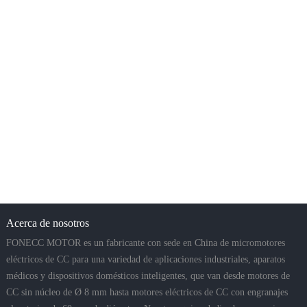
Acerca de nosotros
FONECC MOTOR es un fabricante con sede en China de micromotores
eléctricos de CC para una variedad de aplicaciones industriales, aparatos
médicos y dispositivos domésticos inteligentes, que van desde motores de
CC sin núcleo de Ø 8 mm hasta motores eléctricos de CC con engranajes