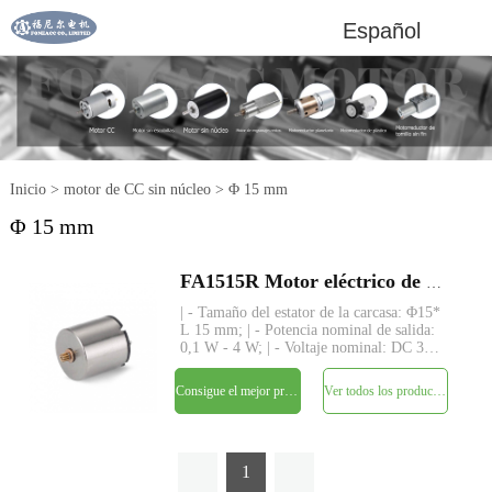
Español
Inicio
>
motor de CC sin núcleo
>
Φ 15 mm
Φ 15 mm
FA1515R Motor eléctrico de CC con cepillo micro sin núcleo de 15 mm
| - Tamaño del estator de la carcasa: Φ15*
L 15 mm; | - Potencia nominal de salida:
0,1 W - 4 W; | - Voltaje nominal: DC 3V
- 12V; | - Par nominal: hasta 10 gf-cm; | -
Eje: Φ1,0 mm, longitud personalizada; | -
Consigue el mejor precio
Ver todos los productos
Estructura: devanado sin núcleo de imán
1