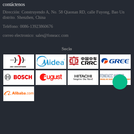
contáctenos
Dirección: Construyendo A, No. 58 Qiaonan RD, calle Fuyong, Bao Un
distrito. Shenzhen, China
Teléfono: 0086-13923860676
correo electronico:
sales@foneacc.com
Socio