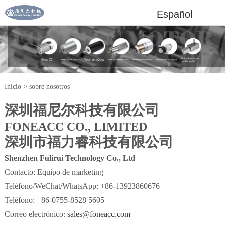
Español
Inicio
>
sobre nosotros
深圳福尼尔科技有限公司
FONEACC CO., LIMITED
深圳市福力睿科技有限公司
Shenzhen Fulirui Technology Co., Ltd
Contacto: Equipo de marketing
Teléfono/WeChat/WhatsApp: +86-13923860676
Teléfono: +86-0755-8528 5605
Correo electrónico:
sales@foneacc.com