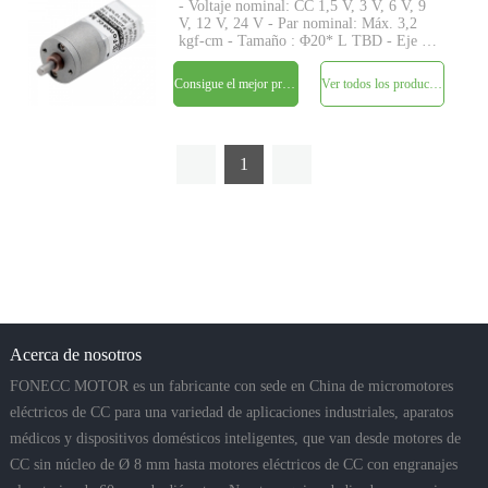
- Voltaje nominal: CC 1,5 V, 3 V, 6 V, 9
V, 12 V, 24 V - Par nominal: Máx. 3,2
kgf-cm - Tamaño : Φ20* L TBD - Eje :
Φ4mm D-cut 0.5mm, M4, personalizado
- Codificador: codificador magnético
Consigue el mejor precio
Ver todos los productos
disponible - MOQ: 500 piezas
1
Acerca de nosotros
FONECC MOTOR es un fabricante con sede en China de micromotores
eléctricos de CC para una variedad de aplicaciones industriales, aparatos
médicos y dispositivos domésticos inteligentes, que van desde motores de
CC sin núcleo de Ø 8 mm hasta motores eléctricos de CC con engranajes