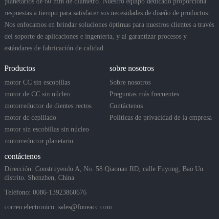
planetarios de 60 mm de diámetro. Nuestro equipo dedicado proporciona
respuestas a tiempo para satisfacer sus necesidades de diseño de productos.
Nos enfocamos en brindar soluciones óptimas para nuestros clientes a través
del soporte de aplicaciones e ingeniería, y al garantizar procesos y
estándares de fabricación de calidad.
Productos
sobre nosotros
motor CC sin escobillas
Sobre nosotros
motor de CC sin núcleo
Preguntas más frecuentes
motorreductor de dientes rectos
Contáctenos
motor dc cepillado
Políticas de privacidad de la empresa
motor sin escobillas sin núcleo
motorreductor planetario
contáctenos
Dirección: Construyendo A, No. 58 Qiaonan RD, calle Fuyong, Bao Un
distrito. Shenzhen, China
Teléfono: 0086-13923860676
correo electronico:
sales@foneacc.com