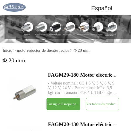
Español
Inicio
>
motorreductor de dientes rectos
>
Φ 20 mm
Φ 20 mm
FAGM20-180 Motor eléctrico de CC con reductor de dientes rectos pequeños de 20 mm
- Voltaje nominal: CC 1,5 V, 3 V, 6 V, 9
V, 12 V, 24 V - Par nominal: Máx. 3,5
kgf-cm - Tamaño : Φ20* L TBD - Eje :
Φ4mm D-cut 0.5mm, M4, personalizado
- Codificador: codificador magnético
Consigue el mejor precio
Ver todos los productos
disponible - MOQ: 500 piezas
FAGM20-130 Motor eléctrico de CC con reductor de dientes rectos pequeños de 20 mm