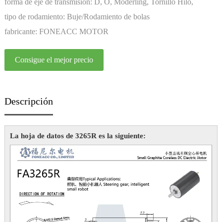
permanente
forma de eje de transmisión:
D, O, Moderling, Tornillo Hilo,
Personalización
tipo de rodamiento:
Buje/Rodamiento de bolas
fabricante:
FONEACC MOTOR
Consigue el mejor precio
Descripción
La hoja de datos de 3265R es la siguiente: