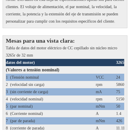
clientes.
El voltaje de alimentación, el par nominal, la velocidad, la
corriente, la potencia y la extensión del eje de transmisión se pueden
personalizar para cumplir con los requisitos específicos del cliente.
Mesas para una vista clara:
Tabla de datos del motor eléctrico de CC cepillado sin núcleo micro
3265r de 32 mm
datos del motor)
3265R-
(Valores a tensión nominal)
1
(Tensión nominal
VCC
24
2
(velocidad sin carga)
rpm
5860
3
(sin corriente de carga)
mA
75
4
(velocidad nominal)
rpm
5150
5
(par nominal)
mNm
50
6
(Corriente nominal)
A
1.4
7
(par de parada)
mNm
426
8
(corriente de parada)
A
11.11