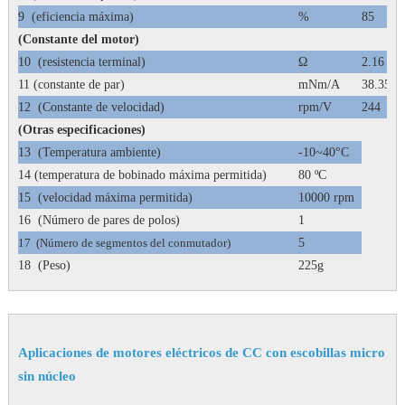
9
(eficiencia máxima)
%
85
(Constante del motor)
10
(resistencia terminal)
Ω
2.16
11 (constante de par)
mNm/A
38.35
12
(Constante de velocidad)
rpm/V
244
(Otras especificaciones)
13
(Temperatura ambiente)
-10~40°C
14 (temperatura de bobinado máxima permitida)
80 ºC
15
(velocidad máxima permitida)
10000 rpm
16
(Número de pares de polos)
1
17
(Número de segmentos del conmutador)
5
18
(Peso)
225g
Aplicaciones de motores eléctricos de CC con escobillas micro
sin núcleo