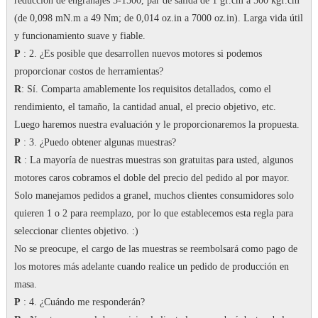
reducción de engranajes 5-1500, par de salida de 1 gf.cm a 500 kgf.cm
(de 0,098 mN.m a 49 Nm; de 0,014 oz.in a 7000 oz.in).
Larga vida útil
y funcionamiento suave y fiable.
P
: 2. ¿Es posible que desarrollen nuevos motores si podemos
proporcionar costos de herramientas?
R
: Sí.
Comparta amablemente los requisitos detallados, como el
rendimiento, el tamaño, la cantidad anual, el precio objetivo, etc.
Luego haremos nuestra evaluación y le proporcionaremos la propuesta.
P
: 3. ¿Puedo obtener algunas muestras?
R
: La mayoría de nuestras muestras son gratuitas para usted, algunos
motores caros cobramos el doble del precio del pedido al por mayor.
Solo manejamos pedidos a granel, muchos clientes consumidores solo
quieren 1 o 2 para reemplazo, por lo que establecemos esta regla para
seleccionar clientes objetivo.
:)
No se preocupe, el cargo de las muestras se reembolsará como pago de
los motores más adelante cuando realice un pedido de producción en
masa.
P
: 4. ¿Cuándo me responderán?