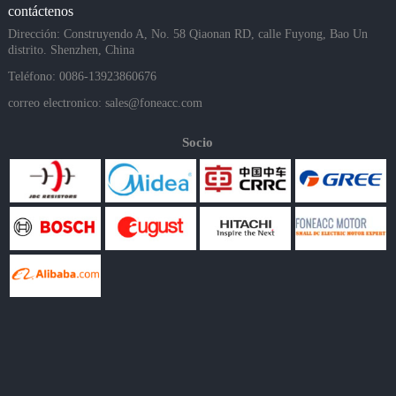
contáctenos
Dirección: Construyendo A, No. 58 Qiaonan RD, calle Fuyong, Bao Un
distrito. Shenzhen, China
Teléfono: 0086-13923860676
correo electronico:
sales@foneacc.com
Socio