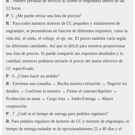
R
: Nuestro personal de servicio al cliente le responderá dentro de las
12 horas.
P
: 5. ¿Me puede enviar una lista de precios?
R
: Para todos nuestros motores de CC pequeños y minimotores de
engranajes, se personalizan en función de diferentes requisitos, como la
vida útil, el ruido, el voltaje, el eje, etc. El precio también varía según
las diferentes cantidades.
Así que es difícil para nosotros proporcionar
una lista de precios.
Si puede compartir sus requisitos detallados y la
cantidad, entonces podemos enviarle el precio del motor eléctrico de
CC especificado.
P
: 6. ¿Cómo hacer un pedido?
R
: Envíenos una consulta → Reciba nuestra cotización → Negocie los
detalles → Confirme la muestra → Firme el contrato/depósito →
Producción en masa → Carga lista → Saldo/Entrega → Mayor
cooperación.
P
: 7.
¿Cuál es el tiempo de entrega para pedidos regulares?
R
: Para pedidos regulares de motores de CC y motores de engranajes, el
tiempo de entrega estándar es de aproximadamente 25 a 40 días y el