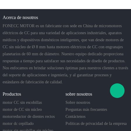
Acerca de nosotros
FONECC MOTOR es un fabricante con sede en China de micromotores
eléctricos de CC para una variedad de aplicaciones industriales, aparatos
médicos y dispositivos domésticos inteligentes, que van desde motores de
CC sin núcleo de Ø 8 mm hasta motores eléctricos de CC con engranajes
planetarios de 60 mm de diámetro. Nuestro equipo dedicado proporciona
respuestas a tiempo para satisfacer sus necesidades de diseño de productos.
Nos enfocamos en brindar soluciones óptimas para nuestros clientes a través
del soporte de aplicaciones e ingeniería, y al garantizar procesos y
estándares de fabricación de calidad.
Productos
sobre nosotros
motor CC sin escobillas
Sobre nosotros
motor de CC sin núcleo
Preguntas más frecuentes
motorreductor de dientes rectos
Contáctenos
motor dc cepillado
Políticas de privacidad de la empresa
motor sin escobillas sin núcleo