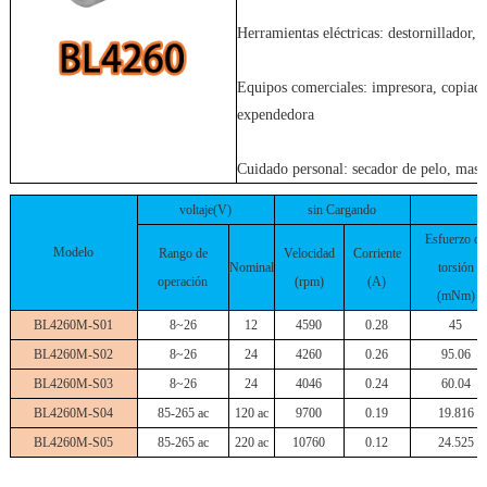
Herramientas eléctricas: destornillador, 
Equipos comerciales: impresora, copiado
expendedora
Cuidado personal: secador de pelo, masa
voltaje(V)
sin Cargando
Esfuerzo de
Modelo
Rango de
Velocidad
Corriente
Nominal
torsión
operación
(rpm)
(A)
(mNm)
BL4260M-S01
8~26
12
4590
0.28
45
BL4260M-S02
8~26
24
4260
0.26
95.06
BL4260M-S03
8~26
24
4046
0.24
60.04
BL4260M-S04
85-265 ac
120 ac
9700
0.19
19.816
BL4260M-S05
85-265 ac
220 ac
10760
0.12
24.525