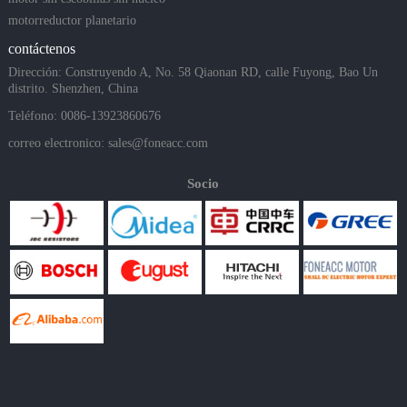
motorreductor planetario
contáctenos
Dirección: Construyendo A, No. 58 Qiaonan RD, calle Fuyong, Bao Un
distrito. Shenzhen, China
Teléfono: 0086-13923860676
correo electronico:
sales@foneacc.com
Socio