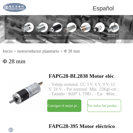
Español
Inicio
>
motorreductor planetario
>
Φ 28 mm
Φ 28 mm
FAPG28-BL2838 Motor eléctrico de CC con reductor planetario de metal pequeño de 28 mm
- Voltaje nominal: CC 3 V, 6 V, 9 V, 12
V, 24 V; - Par nominal: Máx. 25Kgf-cm ;
- Tamaño : Φ28* L TBD ; - Eje : Φ6mm
D-cut 0.5mm; - Control: Placa de
controlador integrada con sensor de
Consigue el mejor precio
Ver todos los productos
pasillo; - MOQ: 500 piezas
FAPG28-395 Motor eléctrico de CC con reductor planetario de metal pequeño de 28 mm