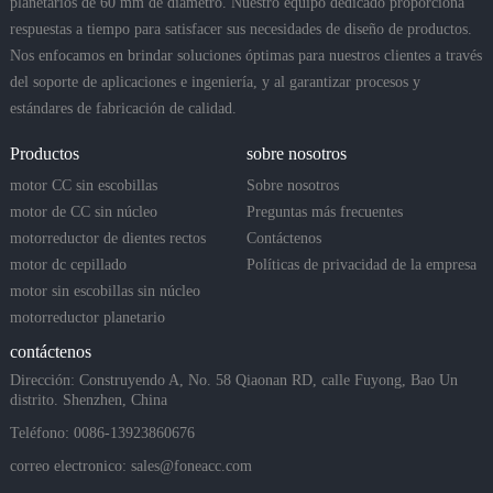
planetarios de 60 mm de diámetro. Nuestro equipo dedicado proporciona
respuestas a tiempo para satisfacer sus necesidades de diseño de productos.
Nos enfocamos en brindar soluciones óptimas para nuestros clientes a través
del soporte de aplicaciones e ingeniería, y al garantizar procesos y
estándares de fabricación de calidad.
Productos
sobre nosotros
motor CC sin escobillas
Sobre nosotros
motor de CC sin núcleo
Preguntas más frecuentes
motorreductor de dientes rectos
Contáctenos
motor dc cepillado
Políticas de privacidad de la empresa
motor sin escobillas sin núcleo
motorreductor planetario
contáctenos
Dirección: Construyendo A, No. 58 Qiaonan RD, calle Fuyong, Bao Un
distrito. Shenzhen, China
Teléfono: 0086-13923860676
correo electronico:
sales@foneacc.com