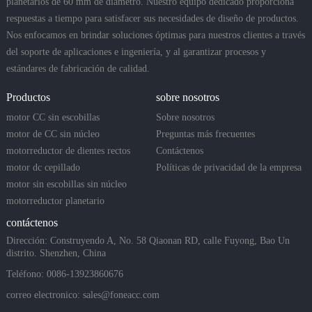
planetarios de 60 mm de diámetro. Nuestro equipo dedicado proporciona
respuestas a tiempo para satisfacer sus necesidades de diseño de productos.
Nos enfocamos en brindar soluciones óptimas para nuestros clientes a través
del soporte de aplicaciones e ingeniería, y al garantizar procesos y
estándares de fabricación de calidad.
Productos
sobre nosotros
motor CC sin escobillas
Sobre nosotros
motor de CC sin núcleo
Preguntas más frecuentes
motorreductor de dientes rectos
Contáctenos
motor dc cepillado
Políticas de privacidad de la empresa
motor sin escobillas sin núcleo
motorreductor planetario
contáctenos
Dirección: Construyendo A, No. 58 Qiaonan RD, calle Fuyong, Bao Un
distrito. Shenzhen, China
Teléfono: 0086-13923860676
correo electronico:
sales@foneacc.com