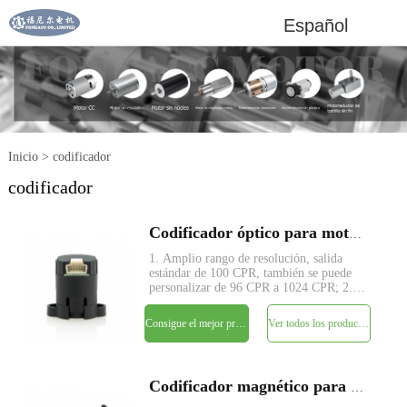
Español
Inicio
>
codificador
codificador
Codificador óptico para motorreductores de corriente continua
1. Amplio rango de resolución, salida
estándar de 100 CPR, también se puede
personalizar de 96 CPR a 1024 CPR; 2.
Fuente de alimentación única de 5 V, no
requiere ajuste de señal, salida de
Consigue el mejor precio
Ver todos los productos
cuadratura de dos canales; 3. Compatible
con TTL; 4. Cuente la
Codificador magnético para motorreductores de corriente continua