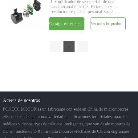
1. Codificador de sensor Hall de dos
canales/canal único; 2. El tamaño y la
resolución se pueden personalizar; 3.
Salida digital de corriente de consumo; 4.
Alta frecuencia de reflexión de 0 kHz a
Consigue el mejor precio
Ver todos los productos
100 kHz; 5. Rango de temperatura de
-40°C a 125°C.
1
Acerca de nosotros
FONECC MOTOR es un fabricante con sede en China de micromotores
eléctricos de CC para una variedad de aplicaciones industriales, aparatos
médicos y dispositivos domésticos inteligentes, que van desde motores de
CC sin núcleo de Ø 8 mm hasta motores eléctricos de CC con engranajes