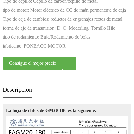
Tipo de cepillo:
Cepillo de carbón/cepillo de metal.
tipo de motor:
Motor eléctrico de CC de imán permanente de caja
de cambios en miniatura
Tipo de caja de cambios:
reductor de engranajes rectos de metal
forma de eje de transmisión:
D, O, Moderling, Tornillo Hilo,
Personalización
tipo de rodamiento:
Buje/Rodamiento de bolas
fabricante:
FONEACC MOTOR
Consigue el mejor precio
Descripción
La hoja de datos de GM20-180 es la siguiente: