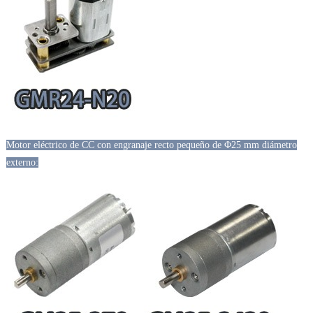
Motor eléctrico de CC con engranaje recto pequeño de Φ25 mm diámetro
externo: