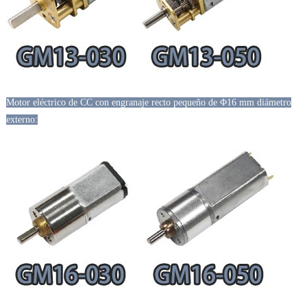
Motor eléctrico de CC con engranaje recto pequeño de Φ16 mm diámetro
externo: