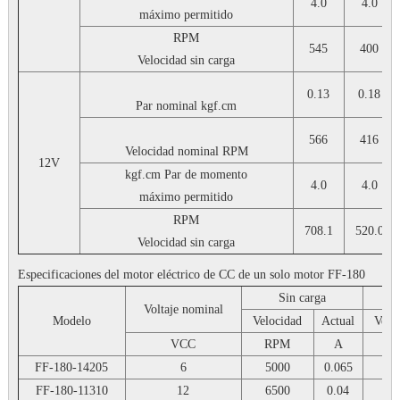
4.0
4.0
máximo permitido
RPM
545
400
Velocidad sin carga
0.13
0.18
Par nominal
kgf.cm
566
416
Velocidad nominal
RPM
12V
kgf.cm
Par de momento
4.0
4.0
máximo permitido
RPM
708.1
520.0
Velocidad sin carga
Especificaciones del motor eléctrico de CC de un solo motor FF-180
Sin carga
Voltaje nominal
Modelo
Velocidad
Actual
Velo
VCC
RPM
A
R
FF-180-14205
6
5000
0.065
40
FF-180-11310
12
6500
0.04
52