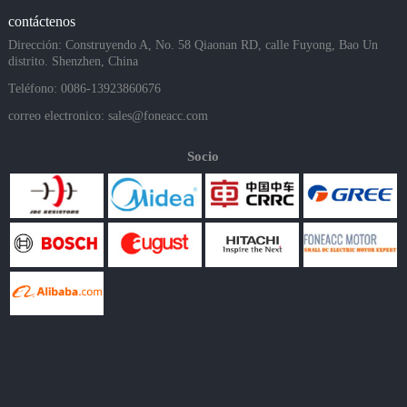
contáctenos
Dirección: Construyendo A, No. 58 Qiaonan RD, calle Fuyong, Bao Un
distrito. Shenzhen, China
Teléfono: 0086-13923860676
correo electronico:
sales@foneacc.com
Socio