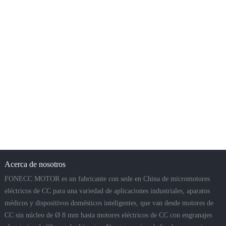
Acerca de nosotros
FONECC MOTOR es un fabricante con sede en China de micromotores
eléctricos de CC para una variedad de aplicaciones industriales, aparatos
médicos y dispositivos domésticos inteligentes, que van desde motores de
CC sin núcleo de Ø 8 mm hasta motores eléctricos de CC con engranajes