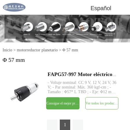
Español
Inicio
>
motorreductor planetario
>
Φ 57 mm
Φ 57 mm
FAPG57-997 Motor eléctrico de CC con reductor planetario de metal pequeño de 57 mm
- Voltaje nominal: CC 9 V, 12 V, 24 V, 36
V; - Par nominal: Máx. 360 kgf-cm ; -
Tamaño : Φ57* L TBD ; - Eje: Φ12 mm
D-cut 4 mm, personalizado; -
Codificador: Codificador magnético; -
Consigue el mejor precio
Ver todos los productos
MOQ: 500 piezas
1