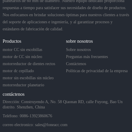
planetarios de 60 mm de diámetro. Nuestro equipo dedicado proporciona
respuestas a tiempo para satisfacer sus necesidades de diseño de productos.
Nos enfocamos en brindar soluciones óptimas para nuestros clientes a través
del soporte de aplicaciones e ingeniería, y al garantizar procesos y
estándares de fabricación de calidad.
Productos
sobre nosotros
motor CC sin escobillas
Sobre nosotros
motor de CC sin núcleo
Preguntas más frecuentes
motorreductor de dientes rectos
Contáctenos
motor dc cepillado
Políticas de privacidad de la empresa
motor sin escobillas sin núcleo
motorreductor planetario
contáctenos
Dirección: Construyendo A, No. 58 Qiaonan RD, calle Fuyong, Bao Un
distrito. Shenzhen, China
Teléfono: 0086-13923860676
correo electronico:
sales@foneacc.com