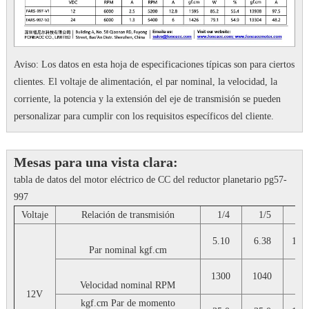
Aviso: Los datos en esta hoja de especificaciones típicas son para ciertos
clientes.
El voltaje de alimentación, el par nominal, la velocidad, la
corriente, la potencia y la extensión del eje de transmisión se pueden
personalizar para cumplir con los requisitos específicos del cliente.
Mesas para una vista clara:
tabla de datos del motor eléctrico de CC del reductor planetario pg57-
997
Voltaje
Relación de transmisión
1/4
1/5
1/
5.10
6.38
13.
Par nominal
kgf.cm
1300
1040
43
Velocidad nominal
RPM
12V
kgf.cm
Par de momento