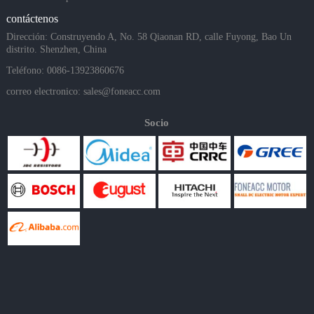
contáctenos
Dirección: Construyendo A, No. 58 Qiaonan RD, calle Fuyong, Bao Un
distrito. Shenzhen, China
Teléfono: 0086-13923860676
correo electronico:
sales@foneacc.com
Socio