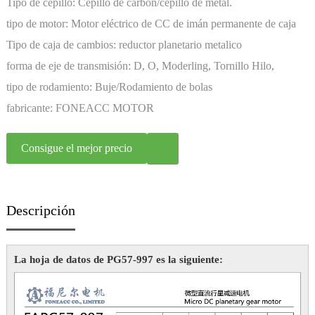
Tipo de cepillo:
Cepillo de carbón/cepillo de metal.
tipo de motor:
Motor eléctrico de CC de imán permanente de caja
de cambios en miniatura
Tipo de caja de cambios:
reductor planetario metalico
forma de eje de transmisión:
D, O, Moderling, Tornillo Hilo,
Personalización
tipo de rodamiento:
Buje/Rodamiento de bolas
fabricante:
FONEACC MOTOR
Consigue el mejor precio
Descripción
La hoja de datos de PG57-997 es la siguiente: