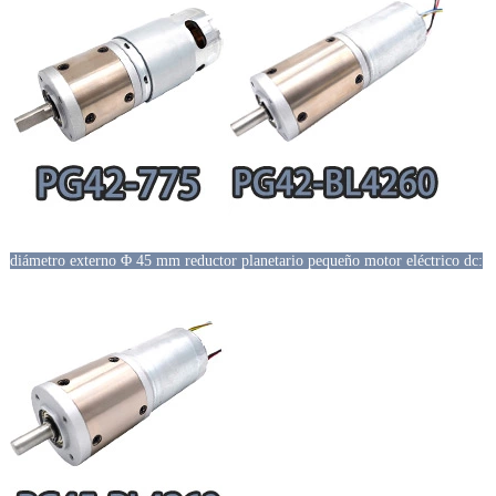
diámetro externo Φ 45 mm reductor planetario pequeño motor eléctrico dc: