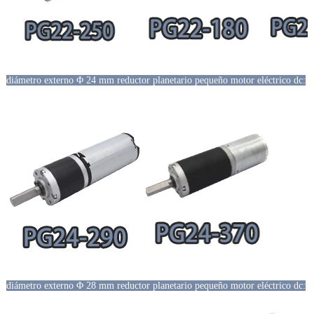
diámetro externo Φ 24 mm reductor planetario pequeño motor eléctrico dc:
diámetro externo Φ 28 mm reductor planetario pequeño motor eléctrico dc: