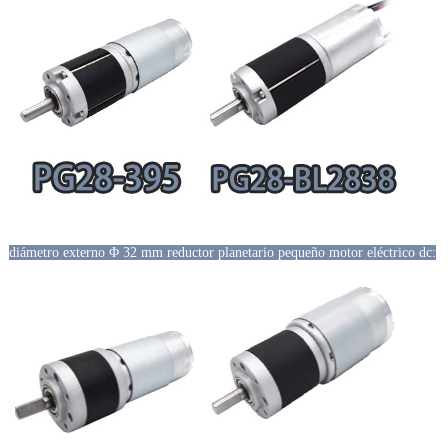
diámetro externo Φ 32 mm reductor planetario pequeño motor eléctrico dc: