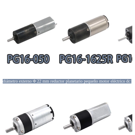
diámetro externo Φ 22 mm reductor planetario pequeño motor eléctrico dc: