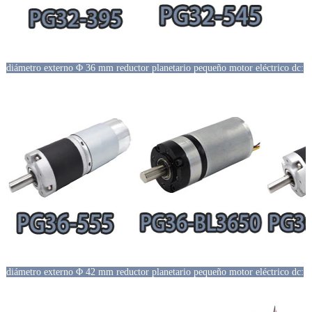
diámetro externo Φ 36 mm reductor planetario pequeño motor eléctrico dc:
diámetro externo Φ 42 mm reductor planetario pequeño motor eléctrico dc: