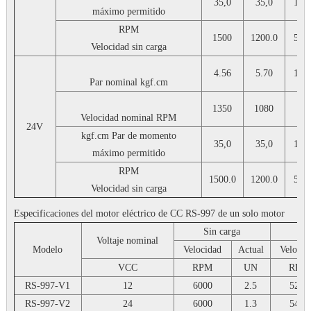
35,0
35,0
125
máximo permitido
RPM
1500
1200.0
500
Velocidad sin carga
4.56
5.70
11.
Par nominal
kgf.cm
1350
1080
45
Velocidad nominal
RPM
24V
kgf.cm
Par de momento
35,0
35,0
125
máximo permitido
RPM
1500.0
1200.0
500
Velocidad sin carga
Especificaciones del motor eléctrico de CC RS-997 de un solo motor
Sin carga
Voltaje nominal
Modelo
Velocidad
Actual
Velocid
VCC
RPM
UN
RPM
RS-997-V1
12
6000
2.5
5200
RS-997-V2
24
6000
1.3
5400