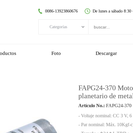
0086-13923860676
De lunes a sábado 8:30
Categorías
Categorías
motor CC sin escobillas
oductos
Foto
Descargar
motor de CC sin núcleo
motorreductor de dientes rectos
motor dc cepillado
FAPG24-370 Motor 
motor sin escobillas sin núcleo
planetario de met
motorreductor planetario
Artículo No.:
FAPG24-370
motorreductor de plastico
- Voltaje nominal: CC 3 V, 6
motorreductor de gusano
- Par nominal: Máx. 10Kgf-c