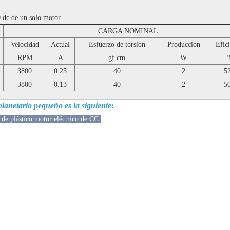
0 dc de un solo motor
CARGA NOMINAL
Velocidad
Actual
Esfuerzo de torsión
Producción
Efic
RPM
A
gf.cm
W
3800
0.25
40
2
5
3800
0.13
40
2
5
planetario pequeño es la siguiente:
de plástico motor eléctrico de CC: