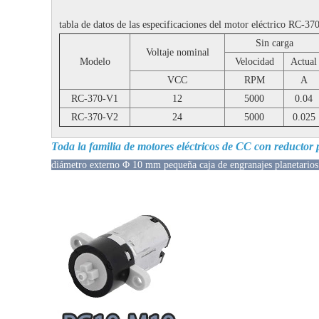
tabla de datos de las especificaciones del motor eléctrico RC-37
Sin carga
Voltaje nominal
Modelo
Velocidad
Actual
VCC
RPM
A
RC-370-V1
12
5000
0.04
RC-370-V2
24
5000
0.025
Toda la familia de motores eléctricos de CC con reductor 
diámetro externo Φ 10 mm pequeña caja de engranajes planetarios 