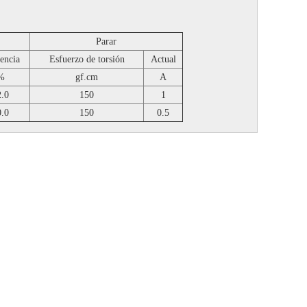
Parar
iencia
Esfuerzo de torsión
Actual
%
gf.cm
A
2.0
150
1
0.0
150
0.5