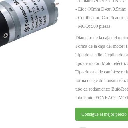
codificador
- Tamaño : Φ24 * L TBD ;
- Eje : Φ6mm D-cut 0.5mm;
- Codificador: Codificador m
- MOQ: 500 piezas;
Diámetro de la caja del moto
Forma de la caja del motor:
l
Tipo de cepillo:
Cepillo de ca
tipo de motor:
Motor eléctri
miniatura
Tipo de caja de cambios:
red
forma de eje de transmisión:
tipo de rodamiento:
Buje/Rod
fabricante:
FONEACC MO
Consigue el mejor precio