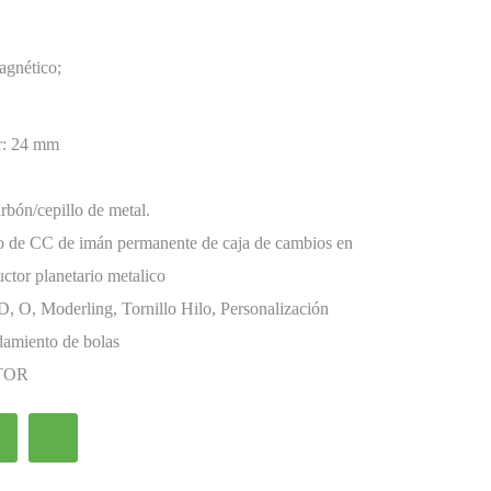
agnético;
r:
24 mm
rbón/cepillo de metal.
co de CC de imán permanente de caja de cambios en
uctor planetario metalico
D, O, Moderling, Tornillo Hilo, Personalización
amiento de bolas
TOR