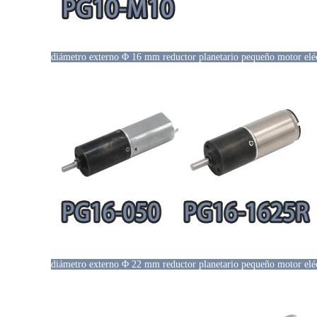
diámetro externo Φ 16 mm reductor planetario pequeño motor eléc
diámetro externo Φ 22 mm reductor planetario pequeño motor eléc