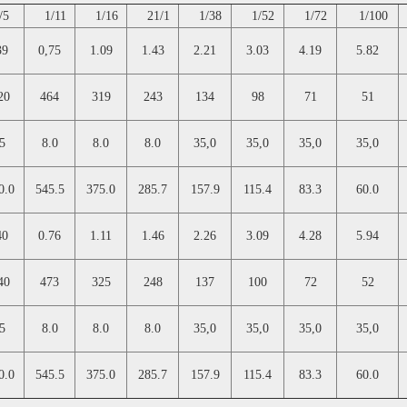
/5
1/11
1/16
21/1
1/38
1/52
1/72
1/100
39
0,75
1.09
1.43
2.21
3.03
4.19
5.82
20
464
319
243
134
98
71
51
5
8.0
8.0
8.0
35,0
35,0
35,0
35,0
0.0
545.5
375.0
285.7
157.9
115.4
83.3
60.0
40
0.76
1.11
1.46
2.26
3.09
4.28
5.94
40
473
325
248
137
100
72
52
5
8.0
8.0
8.0
35,0
35,0
35,0
35,0
0.0
545.5
375.0
285.7
157.9
115.4
83.3
60.0