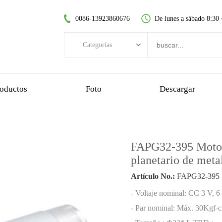
0086-13923860676
De lunes a sábado 8:30
Categorías
Categorías
motor CC sin escobillas
oductos
Foto
Descargar
motor de CC sin núcleo
motorreductor de dientes rectos
motor dc cepillado
FAPG32-395 Motor 
motor sin escobillas sin núcleo
planetario de met
motorreductor planetario
Artículo No.:
FAPG32-395
motorreductor de plastico
- Voltaje nominal: CC 3 V, 6
motorreductor de gusano
- Par nominal: Máx. 30Kgf-c