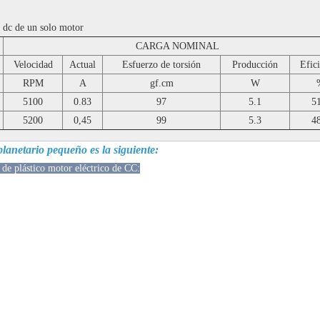
5 dc de un solo motor
CARGA NOMINAL
Velocidad
Actual
Esfuerzo de torsión
Producción
Efic
RPM
A
gf.cm
W
5100
0.83
97
5.1
5
5200
0,45
99
5.3
4
planetario pequeño es la siguiente:
de plástico motor eléctrico de CC: