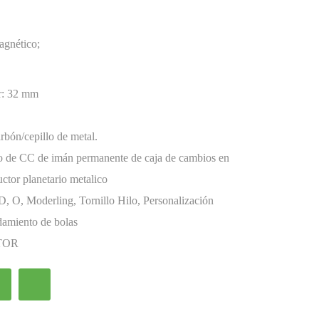
agnético;
r:
32 mm
rbón/cepillo de metal.
co de CC de imán permanente de caja de cambios en
uctor planetario metalico
D, O, Moderling, Tornillo Hilo, Personalización
amiento de bolas
TOR