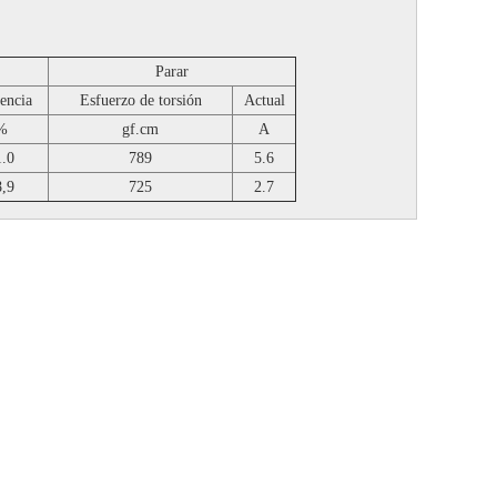
Parar
iencia
Esfuerzo de torsión
Actual
%
gf.cm
A
1.0
789
5.6
8,9
725
2.7