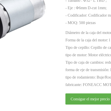
codificador
- Tamaño : Φ32* L TBD ;
- Eje : Φ6mm D-cut 1mm;
- Codificador: Codificador m
- MOQ: 500 piezas
Diámetro de la caja del moto
Forma de la caja del motor:
l
Tipo de cepillo:
Cepillo de ca
tipo de motor:
Motor eléctri
miniatura
Tipo de caja de cambios:
red
forma de eje de transmisión:
tipo de rodamiento:
Buje/Rod
fabricante:
FONEACC MO
Consigue el mejor precio