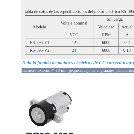
tabla de datos de las especificaciones del motor eléctrico RS-39
Sin carga
Voltaje nominal
Modelo
Velocidad
Actual
VCC
RPM
A
RS-395-V1
12
6000
0.2
RS-395-V2
24
6000
0.13
Toda la familia de motores eléctricos de CC con reductor 
diámetro externo Φ 10 mm pequeña caja de engranajes planetarios 