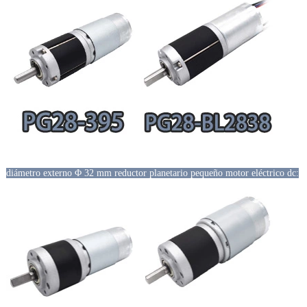
diámetro externo Φ 32 mm reductor planetario pequeño motor eléctrico dc: