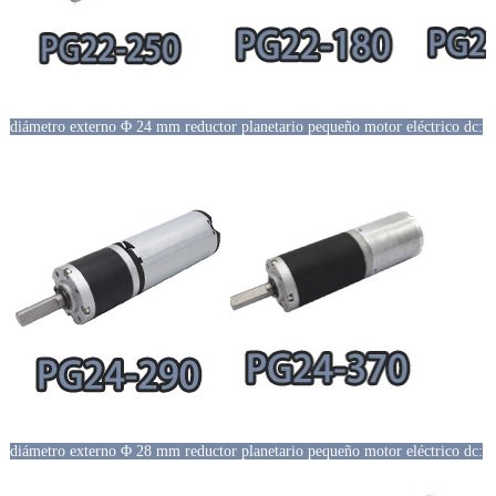
diámetro externo Φ 24 mm reductor planetario pequeño motor eléctrico dc:
diámetro externo Φ 28 mm reductor planetario pequeño motor eléctrico dc: