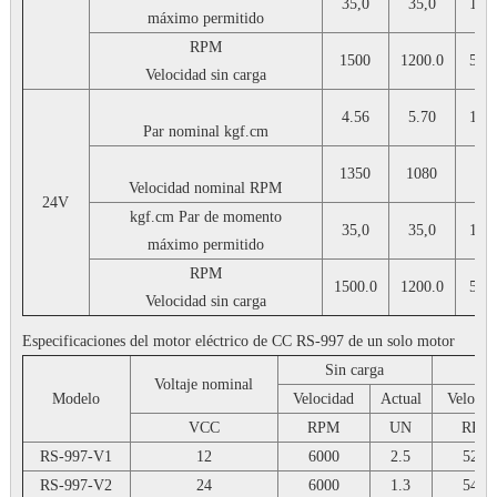
35,0
35,0
125
máximo permitido
RPM
1500
1200.0
500
Velocidad sin carga
4.56
5.70
11.
Par nominal
kgf.cm
1350
1080
45
Velocidad nominal
RPM
24V
kgf.cm
Par de momento
35,0
35,0
125
máximo permitido
RPM
1500.0
1200.0
500
Velocidad sin carga
Especificaciones del motor eléctrico de CC RS-997 de un solo motor
Sin carga
Voltaje nominal
Modelo
Velocidad
Actual
Velocid
VCC
RPM
UN
RPM
RS-997-V1
12
6000
2.5
5200
RS-997-V2
24
6000
1.3
5400