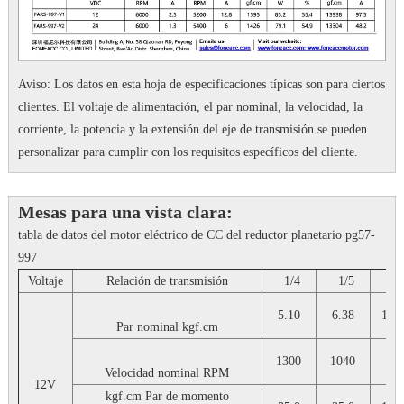
Aviso: Los datos en esta hoja de especificaciones típicas son para ciertos
clientes.
El voltaje de alimentación, el par nominal, la velocidad, la
corriente, la potencia y la extensión del eje de transmisión se pueden
personalizar para cumplir con los requisitos específicos del cliente.
Mesas para una vista clara:
tabla de datos del motor eléctrico de CC del reductor planetario pg57-
997
Voltaje
Relación de transmisión
1/4
1/5
1/
5.10
6.38
13.
Par nominal
kgf.cm
1300
1040
43
Velocidad nominal
RPM
12V
kgf.cm
Par de momento