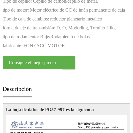
Tipo de cepillo:
Cepillo de carbón/cepillo de metal.
tipo de motor:
Motor eléctrico de CC de imán permanente de caja
de cambios en miniatura
Tipo de caja de cambios:
reductor planetario metalico
forma de eje de transmisión:
D, O, Moderling, Tornillo Hilo,
Personalización
tipo de rodamiento:
Buje/Rodamiento de bolas
fabricante:
FONEACC MOTOR
Consigue el mejor precio
Descripción
La hoja de datos de PG57-997 es la siguiente: