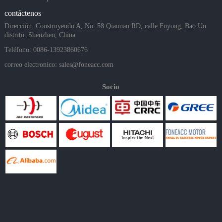
contáctenos
Dirección: Construyendo A, No. 58 Qiaonan RD, calle Fuyong, Bao Un
distrito. Shenzhen, China
Teléfono: 0086-13923860676
correo electronico:
sales@foneacc.com
Socio