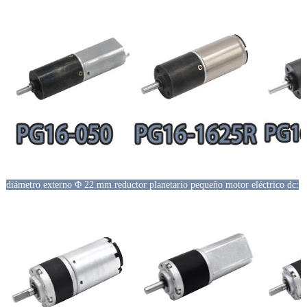
diámetro externo Φ 22 mm reductor planetario pequeño motor eléctrico dc: