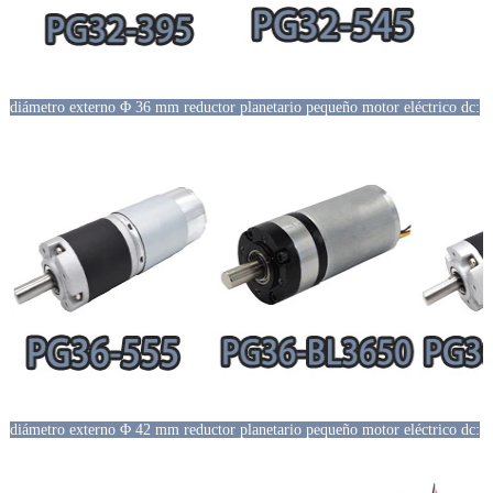
diámetro externo Φ 36 mm reductor planetario pequeño motor eléctrico dc:
diámetro externo Φ 42 mm reductor planetario pequeño motor eléctrico dc: