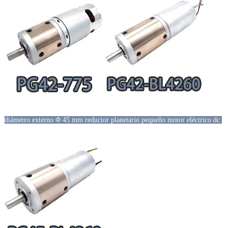
diámetro externo Φ 45 mm reductor planetario pequeño motor eléctrico dc: